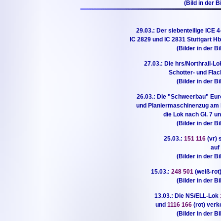
(Bild in der B
29.03.: Der siebenteilige ICE 
IC 2829 und IC 2831 Stuttgart Hb
(Bilder in der B
27.03.: Die hrs/Northrail-L
Schotter- und Flac
(Bilder in der B
26.03.: Die "Schweerbau" Eu
und Planiermaschinenzug am Ha
die Lok nach Gl. 7 u
(Bilder in der B
25.03.:
151 116
(vr)
auf
(Bilder in der B
15.03.:
248 501
(weiß-rot
(Bilder in der B
13.03.: Die NS/ELL-Lok
und
1116 166
(rot) verk
(Bilder in der B