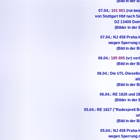
(Bild in der B
07.04.:
101 001
(rot-bei
von Stuttgart Hbf nach S
DZ 13400 Domo
(Bilder in der 
07.04.: NJ 458 Praha-
wegen Sperrung d
(Bild in der B
06.04.:
185 005
(vr) ver
(Bild in der B
06.04.: Die UTL-Diesell
al
(Bild in der B
06.04.: RE 1826 und 
(Bilder in der 
05.04.: RE 1827 ("Radexpreß B
u
(Bild in der B
05.04.: NJ 458 Praha-
wegen Sperrung d