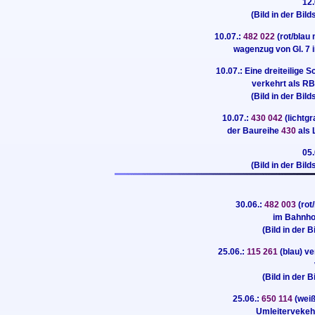
12
(Bild in der Bild
10.07.:
482 022
(rot/blau
wagenzug von Gl. 7 
10.07.: Eine dreiteilige 
verkehrt als RB
(Bild in der Bild
10.07.:
430 042
(lichtg
der Baureihe
430
als
05
(Bild in der Bild
30.06.:
482 003
(rot
im Bahnhof
(Bild in der B
25.06.:
115 261
(blau) v
(Bild in der B
25.06.:
650 114
(weiß
Umleitervekeh