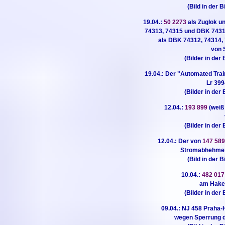
(Bild in der B
19.04.:
50 2273
als Zuglok u
74313, 74315 und DBK 74317
als DBK 74312, 74314,
von 
(Bilder in der 
19.04.: Der "Automated Tra
Lr 399
(Bilder in der 
12.04.:
193 899
(weiß 
(Bilder in der 
12.04.: Der von
147 58
Stromabhehmer 
(Bild in der B
10.04.:
482 01
am Haken
(Bilder in der 
09.04.: NJ 458 Praha-
wegen Sperrung d