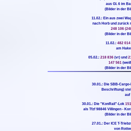
aus Gl. 6 im B
(Bilder in der B
11.02.: Ein aus zwei W
nach Horb und zurück
248 106 (24
(Bilder in der B
11.02.:
482 01
am Haken
05.02.:
218 836
(vr) und
2
147 561
(weiß
(Bilder in der B
30.01.: Die SBB-Cargo
Beschriftung) st
auf
30.01.: Die "KonRail"-Lok
15
als Tfzf 98846 Villingen - 
(Bilder in der B
27.01.: Der ICE T-Trieb
von Rottwe