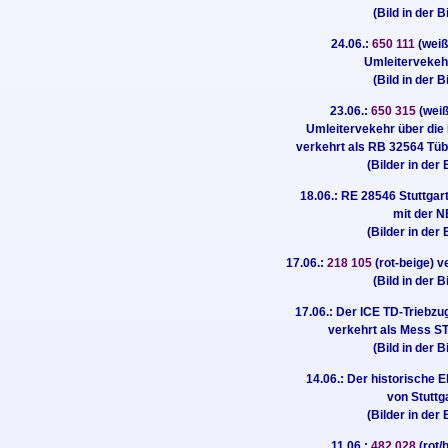
(Bild in der B
24.06.:
650 111
(weiß
Umleitervekeh
(Bild in der B
23.06.:
650 315
(weiß
Umleitervekehr über die
verkehrt als RB 32564 Tüb
(Bilder in der 
18.06.: RE 28546 Stuttgart
mit der 
(Bilder in der 
17.06.:
218 105
(rot-beige) 
(Bild in der B
17.06.: Der ICE TD-Triebzu
verkehrt als Mess ST
(Bild in der B
14.06.: Der historische 
von Stuttg
(Bilder in der 
11.06.:
482 028
(rot/