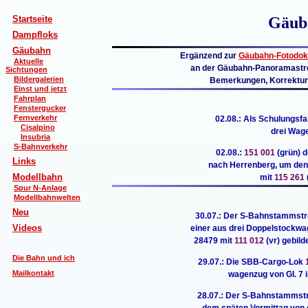
Startseite
Gäub
Dampfloks
Gäubahn
Ergänzend zur
Gäubahn-Fotodok
Aktuelle
an der Gäubahn-Panoramastrec
Sichtungen
Bildergalerien
Bemerkungen, Korrektur
Einst und jetzt
Fahrplan
Fenstergucker
Fernverkehr
02.08.: Als Schulungsf
Cisalpino
drei Wag
Insubria
S-Bahnverkehr
02.08.:
151 001
(grün) 
Links
nach Herrenberg, um den 
Modellbahn
mit
115 261
Spur N-Anlage
Modellbahnwelten
Neu
30.07.: Der S-Bahnstammstr
Videos
einer aus drei Doppelstockwa
28479 mit
111 012
(vr) gebil
Die Bahn und ich
29.07.: Die SBB-Cargo-Lok
Mailkontakt
wagenzug von Gl. 7 
28.07.: Der S-Bahnstammst
dem späten Vormittag von