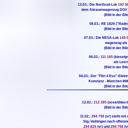
13.03.: Die Northrail-Lok
192 0
dem Abraumwagenzug DGV 19
(Bild in der Bi
08.03.: RE 1826 ("Rade
(Bild in der Bi
07.03.: Die NESA-Lok
145 
wagenzug als 
(Bild in der Bi
06.03.:
111 185
(kieselg
als Leer
(Bild in der Bi
04.03.: Der "Flirt 4 Evo"-Elek
Konstanz - München Mil
(Bild in der Bi
12.02.:
212 285
(oceanblau-b
(Bild in der Bi
11.02.:
294 756
(vr) steht mi
Stg.-Vaihingen nach offens
294 825
(vr) und
294 756
(v