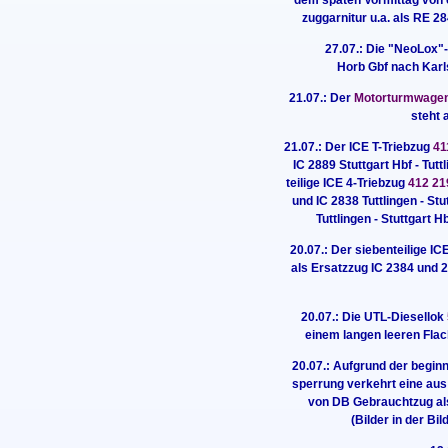
zuggarnitur u.a. als RE 
27.07.: Die "NeoLox"
Horb Gbf nach Karl
21.07.: Der
Motorturmwagen
steht 
21.07.: Der ICE T-Triebzug
41
IC 2889 Stuttgart Hbf - Tutt
teilige ICE 4-Triebzug
412 21
und IC 2838 Tuttlingen - Stu
Tuttlingen - Stuttgart
20.07.: Der siebenteilige IC
als Ersatzzug IC 2384 und 2
20.07.: Die UTL-Diesellok
einem langen leeren Fla
20.07.: Aufgrund der begi
sperrung verkehrt eine au
von DB Gebrauchtzug al
(Bilder in der Bi