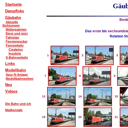
Startseite
Gäub
Dampfloks
Gäubahn
Beob
Aktuelle
Sichtungen
Bildergalerien
Das
erste
bis
sechsundsie
Einst und jetzt
Relation St
Fahrplan
Fenstergucker
Fernverkehr
Cisalpino
Insubria
1
2
3
S-Bahnverkehr
Links
Modellbahn
Spur N-Anlage
7
8
9
Modellbahnwelten
Neu
Videos
13
14
15
Die Bahn und ich
Mailkontakt
19
20
21