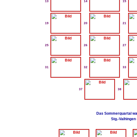
13
14
15
19
20
21
25
26
27
31
32
33
37
38
Das Sommerquartal war
Stg.-Vaihingen 