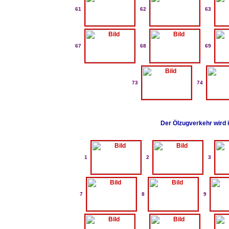
61
62
63
67
68
69
73
74
Der Ölzugverkehr wird
1
2
3
7
8
9