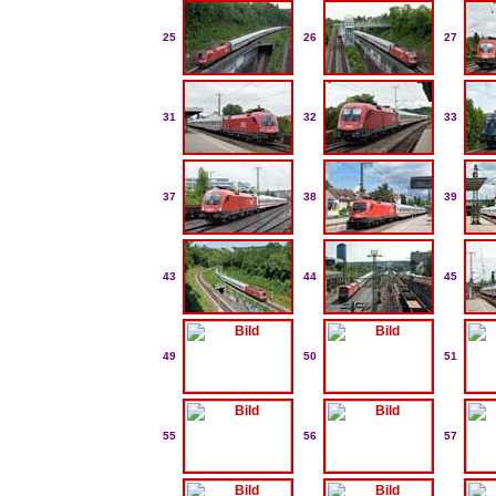
25
26
27
31
32
33
37
38
39
43
44
45
49
50
51
55
56
57