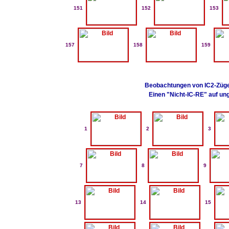
151
152
153
157
158
159
Beobachtungen von IC2-Züge
Einen "Nicht-IC-RE" auf un
1
2
3
7
8
9
13
14
15