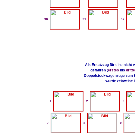
30
31
32
Als Ersatzzug für eine nicht
gefahren (
erstes
bis
dritt
Doppelstockwagenzüge zum E
wurde zeitweise i
1
2
3
7
8
9