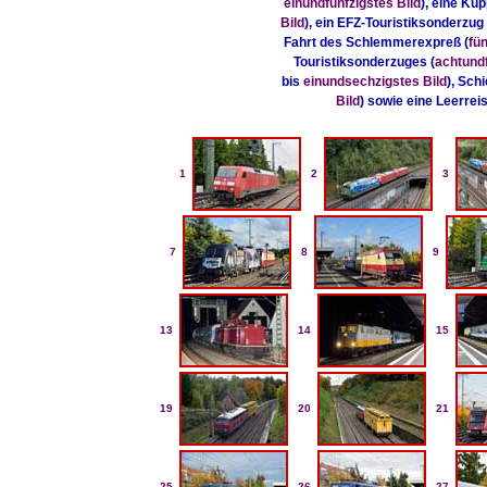
einundfünfzigstes Bild
), eine Ku
Bild
), ein EFZ-Touristiksonderzug 
Fahrt des Schlemmerexpreß (
fü
Touristiksonderzuges (
achtundf
bis
einundsechzigstes Bild
), Sch
Bild
) sowie eine Leerrei
1
2
3
7
8
9
13
14
15
19
20
21
25
26
27