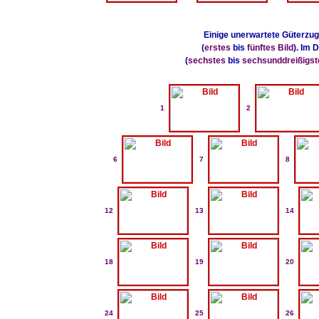
Einige unerwartete Güterzu
(
erstes
bis
fünftes Bild
). Im
(
sechstes
bis
sechsunddreißigst
1
2
6
7
8
12
13
14
18
19
20
24
25
26