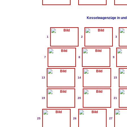
Kesselwagenzüge in und 
1
2
3
7
8
9
13
14
15
19
20
21
25
26
27