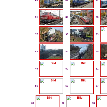
31
32
33
37
38
39
43
44
45
49
50
51
55
56
57
61
62
63