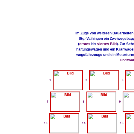
Im Zuge von weiteren Bauarbeiten 
Stg.-Vaihingen ein Zweiwegebagg
(
erstes
bis
viertes Bild
). Zur Sc
haltungswagen und ein Kranwagen
wegefahrzeuge und ein Motorturmw
undzwa
1
2
3
7
8
9
13
14
15