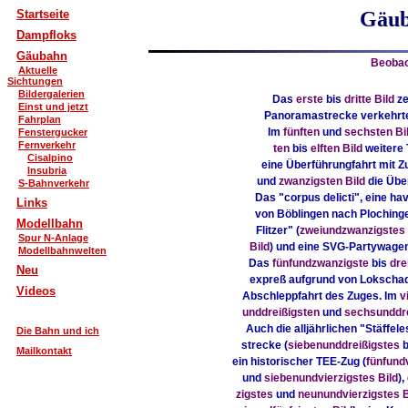
Startseite
Gäub
Dampfloks
Gäubahn
Beobac
Aktuelle
Sichtungen
Bildergalerien
Das
erste
bis
dritte Bild
ze
Einst und jetzt
Panoramastrecke verkehrten
Fahrplan
Im
fünften
und
sechsten Bi
Fenstergucker
Fernverkehr
ten
bis
elften Bild
weitere 
Cisalpino
eine Überführungfahrt mit Z
Insubria
und
zwanzigsten Bild
die Übe
S-Bahnverkehr
Das "corpus delicti", eine ha
Links
von Böblingen nach Plochinge
Modellbahn
Flitzer" (
zweiundzwanzigstes 
Spur N-Anlage
Bild
) und eine SVG-Partywage
Modellbahnwelten
Das
fünfundzwanzigste
bis
dre
Neu
expreß aufgrund von Lokschad
Videos
Abschleppfahrt des Zuges. Im
v
unddreißigsten
und
sechsunddre
Auch die alljährlichen "Stäffe
Die Bahn und ich
strecke (
siebenunddreißigstes
Mailkontakt
ein historischer TEE-Zug (
fünfundv
und
siebenundvierzigstes Bild
)
zigstes
und
neunundvierzigstes B