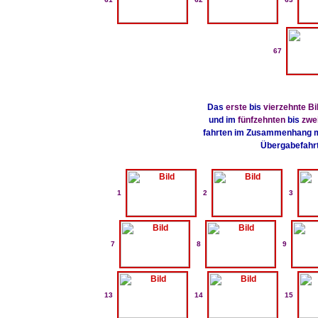
67
Das
erste
bis
vierzehnte Bi
und im
fünfzehnten
bis
zwe
fahrten im Zusammenhang mi
Übergabefahrt
1
2
3
7
8
9
13
14
15