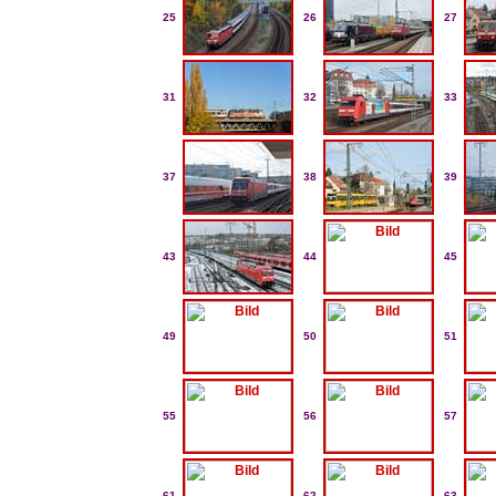
25
26
27
31
32
33
37
38
39
43
44
45
49
50
51
55
56
57
61
62
63