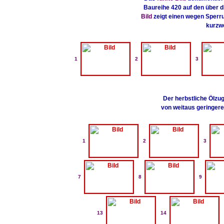
Baureihe 420 auf den über d
Bild
zeigt einen wegen Sperru
kurzw
1
2
3
Der herbstliche Ölz
von weitaus geringerer
1
2
3
7
8
9
13
14