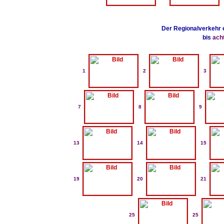
Der Regionalverkehr e
bis
ach
1
2
3
7
8
9
13
14
15
19
20
21
25
25