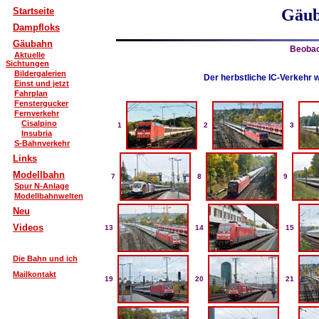
Startseite
Gäub
Dampfloks
Gäubahn
Beobac
Aktuelle
Sichtungen
Bildergalerien
Der herbstliche IC-Verkehr 
Einst und jetzt
Fahrplan
Fenstergucker
Fernverkehr
Cisalpino
1
2
3
Insubria
S-Bahnverkehr
Links
Modellbahn
7
8
9
Spur N-Anlage
Modellbahnwelten
Neu
Videos
13
14
15
Die Bahn und ich
Mailkontakt
19
20
21