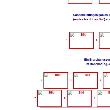
Sonderleistungen gab es 
(
erstes
bis
drittes Bild
) so
1
2
Ein Erprobungszug 
im Bahnhof Stg.-V
1
2
3
7
8
9