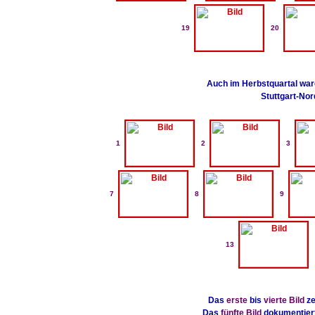
19
20
Auch im Herbstquartal war
Stuttgart-Nor
1
2
3
7
8
9
13
Das
erste
bis
vierte Bild
ze
Das
fünfte Bild
dokumentiert