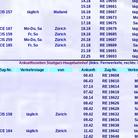
14.18
RE 19655
täg
15.18
RE 19661
täg
CIS 157
täglich
Mailand
16.18
RE 19667
täg
17.18
RE 19673
Mo
17.18
RE 19675
Sa
ICE 187
Mo-Do, Sa
Zürich
18.18
RE 19679
täg
CIS 159
Fr, So
Zürich
19.18
RE 19685
täg
CIS 259
Mo-Do, Sa
Zürich
20.18
RE 19687
täg
ICE 185
Fr, So
Zürich
21.18
RE 19689
Sa
21.18
RE 19691
Mo
22.25
RE 19693
täg
Ankunftszeiten Stuttgart-Hauptbahnhof (
links: Fernverkehr
,
rechts:
Zug-Nr.
Verkehrstage
von
Ankunft
Zug-Nr.
Verke
06.43
RE 19608
06.43
RE 19610
M
07.14
RE 19614
M
07.42
RE 19618
tä
08.14
RE 19622
M
08.42
RE 19626
M
08.42
RE 19628
S
CIS 158
täglich
Zürich
09.42
RE 19632
M
09.42
RE 19634
S
10.42
RE 19638
tä
ICE 184
täglich
Zürich
11.42
RE 19642
tä
12.42
RE 19648
M