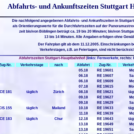
Abfahrts- und Ankunftszeiten Stuttgart
Die nachfolgend angegebenen Abfahrts- und Ankunftszeiten in Stuttgar
als Orientierungswerte für die Durchfahrtszeiten auf der Panoramastre
zeit bis/von Böblingen beträgt ca. 19 bis 20 Minuten; bis/von Stuttg
13 bis 14 Minuten. Alle Angaben erfolgen ohne Gewäh
Der Fahrplan gilt ab dem 11.12.2005. Einschränkungen b
Verkehrstagen, z.B. an Feiertagen, sind nicht berücksich
Abfahrtszeiten Stuttgart-Hauptbahnhof (
links: Fernverkehr
,
rechts: 
Zug-Nr.
Verkehrstage
nach
Abfahrt
Zug-Nr.
Verke
05.18
RE 19601
Mo
06.18
RE 19607
Sa
06.18
RE 19609
Mo
07.18
RE 19615
Mo
ICE 181
täglich
Zürich
08.18
RE 19621
täg
09.18
RE 19627
Mo
09.18
RE 19629
Sa
CIS 155
täglich
Mailand
10.18
RE 19633
täg
11.18
RE 19639
Mo
ICE 183
täglich
Chur
12.18
RE 19643
täg
13.18
RE 19649
Mo
13.18
RE 19651
Sa