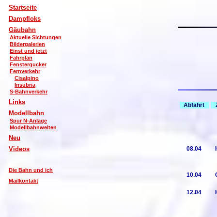
Startseite
Dampfloks
Gäubahn
Aktuelle Sichtungen
Bildergalerien
Einst und jetzt
Fahrplan
Fenstergucker
Fernverkehr
Cisalpino
Insubria
S-Bahnverkehr
Links
Abfahrt
Modellbahn
Spur N-Anlage
Modellbahnwelten
Neu
08.04
Videos
Die Bahn und ich
10.04
Mailkontakt
12.04