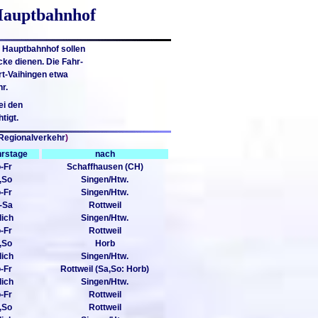
 Hauptbahnhof
t Hauptbahnhof sollen
cke dienen. Die Fahr-
art-Vaihingen etwa
r.
ei den
tigt.
Regionalverkehr
)
hrstage
nach
-Fr
Schaffhausen (CH)
,So
Singen/Htw.
-Fr
Singen/Htw.
-Sa
Rottweil
lich
Singen/Htw.
-Fr
Rottweil
,So
Horb
lich
Singen/Htw.
-Fr
Rottweil (Sa,So: Horb)
lich
Singen/Htw.
-Fr
Rottweil
,So
Rottweil