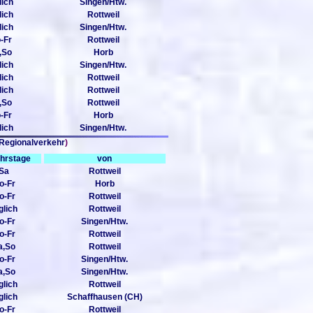
lich
Singen/Htw.
lich
Rottweil
lich
Singen/Htw.
-Fr
Rottweil
,So
Horb
lich
Singen/Htw.
lich
Rottweil
lich
Rottweil
,So
Rottweil
-Fr
Horb
lich
Singen/Htw.
 Regionalverkehr
)
hrstage
von
Sa
Rottweil
o-Fr
Horb
o-Fr
Rottweil
glich
Rottweil
o-Fr
Singen/Htw.
o-Fr
Rottweil
a,So
Rottweil
o-Fr
Singen/Htw.
a,So
Singen/Htw.
glich
Rottweil
glich
Schaffhausen (CH)
o-Fr
Rottweil